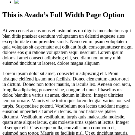
This is Avada’s Full Width Page Option
At vero eos et accusamus et iusto odios un dignissimos ducimus qui
blan ditiis prasixer esentium voluptatum un deleniti atqueste sites
excep turiitate non providentsimils. Nemo enim ipsam voluptatem
quia voluptas sit aspernatur aut odit aut fugit, consequunturser magni
dolores eos qui ratione voluptatem sequi nesciunt. Lorem ipsum
dolor sit amet consect adipiscing elit, sed diam non ummy nibh
euismod tincidunt ut laoreet, dolore magna aliquam.
Lorem ipsum dolor sit amet, consectetur adipiscing elit. Proin
tristique eleifend ipsum non facilisis. Donec elementum auctor orci
in dictum. Donec non tortor mauris, in iaculis leo. Aenean orci arcu,
fringilla adipiscing posuere vitae, congue id nunc. Phasellus nisl
dolor, blandit a varius sit amet, dictum in libero. Integer ultricies
tempor ornare. Mauris vitae tortor quis lorem feugiat varius non sed
turpis. Suspendisse potenti. Vestibulum non lectus tincidunt magna
euismod imperdiet sit amet eu lectus. In hac habitasse platea
dictumst. Vestibulum vestibulum, turpis quis malesuada molestie,
quam ante aliquet lacus, quis molestie urna sapien at lectus. Integer
id semper elit. Cras neque nulla, convallis non commodo et,
euismod non tortor. Mauris eu facilisis nisl. Ut eu tincidunt mauris.