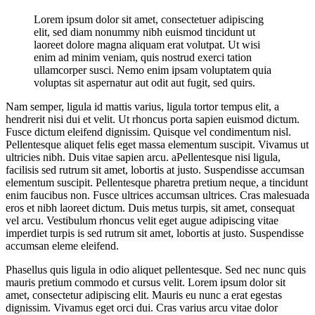
Lorem ipsum dolor sit amet, consectetuer adipiscing
elit, sed diam nonummy nibh euismod tincidunt ut
laoreet dolore magna aliquam erat volutpat. Ut wisi
enim ad minim veniam, quis nostrud exerci tation
ullamcorper susci. Nemo enim ipsam voluptatem quia
voluptas sit aspernatur aut odit aut fugit, sed quirs.
Nam semper, ligula id mattis varius, ligula tortor tempus elit, a
hendrerit nisi dui et velit. Ut rhoncus porta sapien euismod dictum.
Fusce dictum eleifend dignissim. Quisque vel condimentum nisl.
Pellentesque aliquet felis eget massa elementum suscipit. Vivamus ut
ultricies nibh. Duis vitae sapien arcu. aPellentesque nisi ligula,
facilisis sed rutrum sit amet, lobortis at justo. Suspendisse accumsan
elementum suscipit. Pellentesque pharetra pretium neque, a tincidunt
enim faucibus non. Fusce ultrices accumsan ultrices. Cras malesuada
eros et nibh laoreet dictum. Duis metus turpis, sit amet, consequat
vel arcu. Vestibulum rhoncus velit eget augue adipiscing vitae
imperdiet turpis is sed rutrum sit amet, lobortis at justo. Suspendisse
accumsan eleme eleifend.
Phasellus quis ligula in odio aliquet pellentesque. Sed nec nunc quis
mauris pretium commodo et cursus velit. Lorem ipsum dolor sit
amet, consectetur adipiscing elit. Mauris eu nunc a erat egestas
dignissim. Vivamus eget orci dui. Cras varius arcu vitae dolor