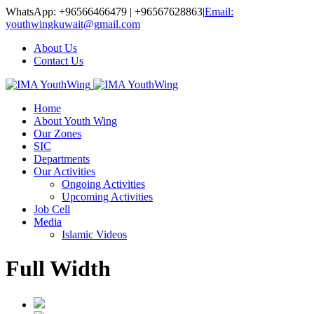
WhatsApp: +96566466479 | +96567628863
|
Email:
youthwingkuwait@gmail.com
About Us
Contact Us
Home
About Youth Wing
Our Zones
SIC
Departments
Our Activities
Ongoing Activities
Upcoming Activities
Job Cell
Media
Islamic Videos
Full Width